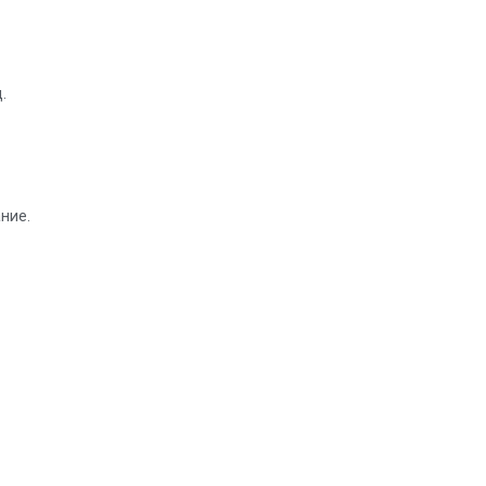
.
ние.