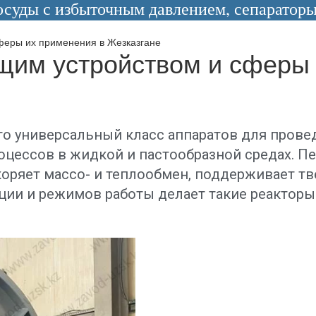
уды с избыточным давлением, сепараторы 
феры их применения в Жезказгане
им устройством и сферы 
о универсальный класс аппаратов для прове
оцессов в жидкой и пастообразной средах. 
коряет массо- и теплообмен, поддерживает т
укции и режимов работы делает такие реактор