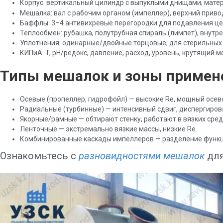
Корпус: вертикальный цилиндр с выпуклыми днищами; мате
Мешалка: вал с рабочим органом (импеллер), верхний приво
Баффлы: 3–4 антивихревые перегородки для подавления це
Теплообмен: рубашка, полутрубная спираль (лимпет), внутр
Уплотнения: одинарные/двойные торцовые; для стерильных
КИПиА: T, pH/редокс, давление, расход, уровень, крутящий м
Типы мешалок и зоны примен
Осевые (пропеллер, гидрофойл) — высокие Re, мощный осево
Радиальные (турбинные) — интенсивный сдвиг, диспергирова
Якорные/рамные — обтирают стенку, работают в вязких сред
Ленточные — экстремально вязкие массы, низкие Re.
Комбинированные каскады импеллеров — разделение функци
Ознакомьтесь с
разновидностями мешалок
дл