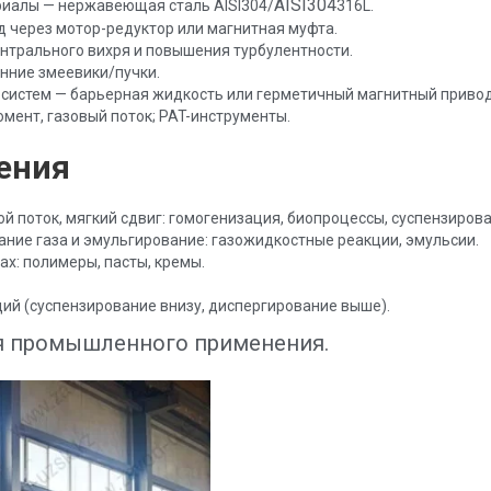
AISI304
риалы — нержавеющая сталь AISI304/
316L.
д через мотор-редуктор или магнитная муфта.
нтрального вихря и повышения турбулентности.
енние змеевики/пучки.
 систем — барьерная жидкость или герметичный магнитный привод
омент, газовый поток; PAT-инструменты.
ения
й поток, мягкий сдвиг: гомогенизация, биопроцессы, суспензирова
ние газа и эмульгирование: газожидкостные реакции, эмульсии.
ах: полимеры, пасты, кремы.
й (суспензирование внизу, диспергирование выше).
я промышленного применения.