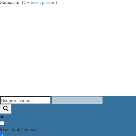
Жезказган (
Сменить регион
)
Exact matches only