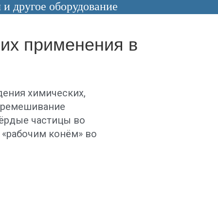
и другое оборудование
их применения в
дения химических,
Перемешивание
вёрдые частицы во
ы «рабочим конём» во