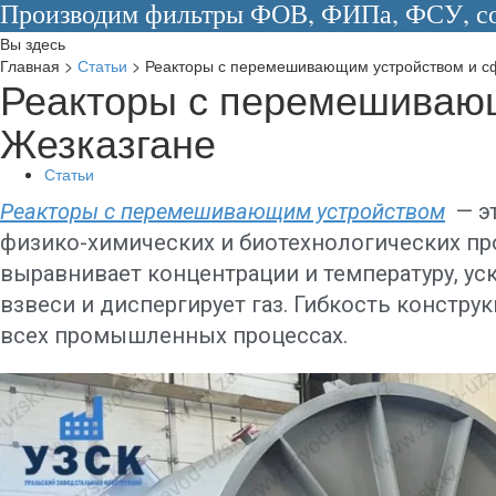
Производим фильтры ФОВ, ФИПа, ФСУ, сос
Вы здесь
Главная
>
Статьи
>
Реакторы с перемешивающим устройством и с
Реакторы с перемешивающ
Жезказгане
Статьи
Реакторы с перемешивающим устройством
— эт
физико-химических и биотехнологических пр
выравнивает концентрации и температуру, ус
взвеси и диспергирует газ. Гибкость констр
всех промышленных процессах.