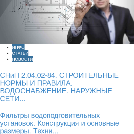
ИНФО
СТАТЬИ
НОВОСТИ
СНиП 2.04.02-84. СТРОИТЕЛЬНЫЕ
НОРМЫ И ПРАВИЛА.
ВОДОСНАБЖЕНИЕ. НАРУЖНЫЕ
СЕТИ...
Фильтры водоподговительных
установок. Конструкция и основные
размеры. Техни...