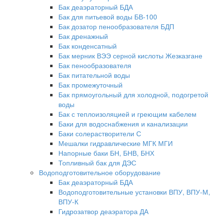
Бак деаэраторный БДА
Бак для питьевой воды БВ-100
Бак дозатор пенообразователя БДП
Бак дренажный
Бак конденсатный
Бак мерник ВЭЭ серной кислоты Жезказгане
Бак пенообразователя
Бак питательной воды
Бак промежуточный
Бак прямоугольный для холодной, подогретой
воды
Бак с теплоизоляцией и греющим кабелем
Баки для водоснабжения и канализации
Баки солерастворители С
Мешалки гидравлические МГК МГИ
Напорные баки БН, БНВ, БНХ
Топливный бак для ДЭС
Водоподготовительное оборудование
Бак деаэраторный БДА
Водоподготовительные установки ВПУ, ВПУ-М,
ВПУ-К
Гидрозатвор деаэратора ДА