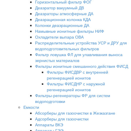
Горизонтальный фильтр ФОГ
Деаэратор вакуумный ДВ
Деаэраторы атмосферные ДА
Деаэрационная колонка КДА
Колонки деаэрационные ДА
Намывные ионитные фильтры НИФ
Охладители выпара ОВА
Распределительные устройства УСР и ДРУ для
водоподготовительных фильтров
Фильтр ловушка ФЛ для улавливания выноса
зернистых материалов
Фильтры ионитные смешанного действия ФИСД
Фильтры ФИСДВР с внутренней
регенерацией ионитов
Фильтры ФИСДНР с наружной
регенерацией ионитов
Фильтры-регенераторы ФР для систем
водоподготовки
Емкости
Абсорберы для газоочистки в Жезказгане
Адсорберы для газоочистки
Аппараты ВКЭ
Аппараты ГЭЭ