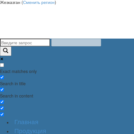
Жезказган (
Сменить регион
)
Exact matches only
Search in title
Search in content
Главная
Продукция